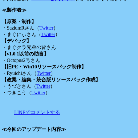
≪製作者≫
【原案・制作】
・SaziumRさん（
Twitter
）
・まぐにぃさん（
Twitter
）
【デバッグ】
・まぐクラ兄弟の皆さん
【v1.0.1以前の助言】
・Octopus2号さん
【旧PE・Win10リソースパック制作】
・Ryuichiさん（
Twitter
）
【改案・編集・統合版リソースパック作成】
・うづきさん（
Twitter
）
・つきこう（
Twitter
）
LINEでコメントする
≪今回のアップデート内容≫