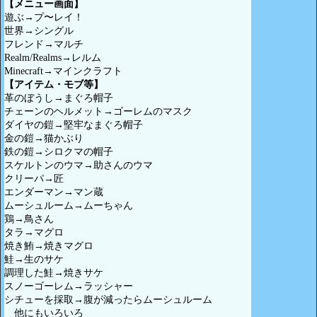
【メニュー画面】
遊ぶ→プ〜レイ！
世界→シングル
フレンド→マルチ
Realm/Realms→レルム
Minecraft→マインクラフト
【アイテム・モブ等】
革のぼうし→まぐろ帽子
チェーンのヘルメット→ゴーレムのマスク
ダイヤの鎧→堅牢なまぐろ帽子
金の鎧→猫かぶり
鉄の鎧→シロクマの帽子
スケルトンのウマ→助さんのウマ
クリーパ→匠
エンダーマン→マン蔵
ムーシュルーム→ムーちゃん
鶏→鳥さん
タラ→マグロ
焼き鮪→焼きマグロ
鮭→生のサケ
調理した鮭→焼きサケ
スノーゴーレム→ラッシャー
シチューを採取→腹が減ったらムーシュルーム
他にもいろいろ